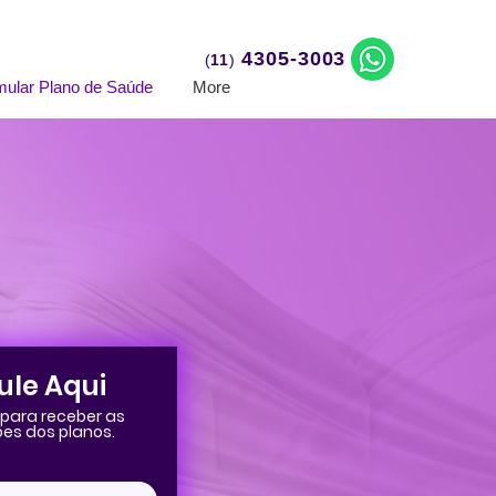
4305-3003
(
11
)
mular Plano de Saúde
More
ule Aqui
para receber as
es dos planos.