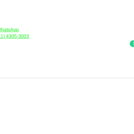
lantão de Vendas
Precisa de Ajuda?
A
S
hatsApp
Fale com a gente!
S
11) 4305-3003
(11) 4305-3003
(11) 4304-3003
hor opção de convênio
mília ou empresa.
Hospitais Credenciados:
Hospital do Coração HCor
Hospital Sírio Libanês
Hospital São Luiz