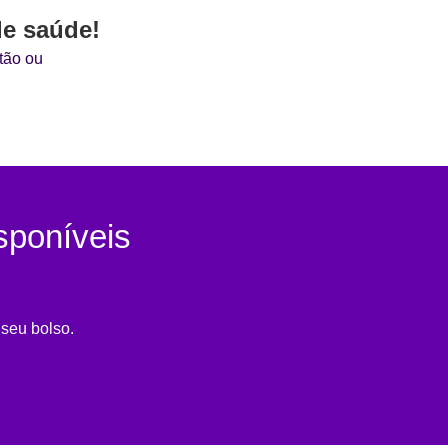
de saúde!
tão ou
sponíveis
seu bolso.