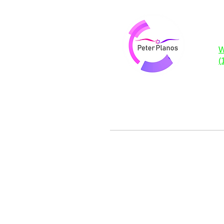
P
W
(
Te ajudamos a encontrar a mel
médico para você, sua fa
Seguros Saúde:
Allianz
Bradesco
Care Plus